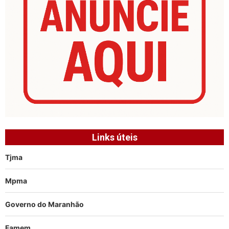
Links úteis
Tjma
Mpma
Governo do Maranhão
Famem