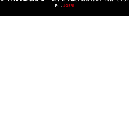
©
2026
Maranhão no Ar
- Todos os Direitos Reservados | Desenvolvido
Por:
JOERI