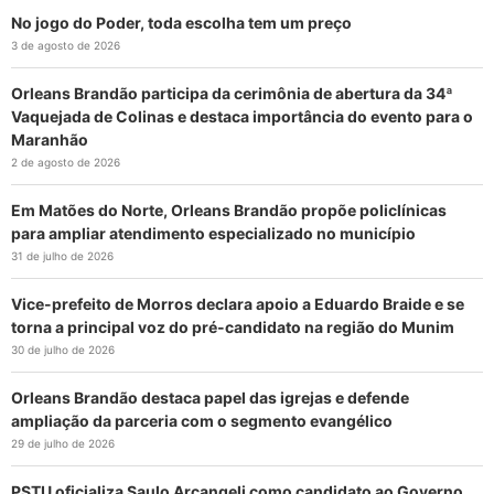
No jogo do Poder, toda escolha tem um preço
3 de agosto de 2026
Orleans Brandão participa da cerimônia de abertura da 34ª
Vaquejada de Colinas e destaca importância do evento para o
Maranhão
2 de agosto de 2026
Em Matões do Norte, Orleans Brandão propõe policlínicas
para ampliar atendimento especializado no município
31 de julho de 2026
Vice-prefeito de Morros declara apoio a Eduardo Braide e se
torna a principal voz do pré-candidato na região do Munim
30 de julho de 2026
Orleans Brandão destaca papel das igrejas e defende
ampliação da parceria com o segmento evangélico
29 de julho de 2026
PSTU oficializa Saulo Arcangeli como candidato ao Governo