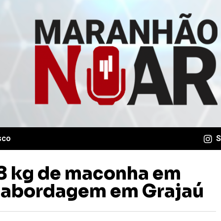
sco
S
18 kg de maconha em
 abordagem em Grajaú