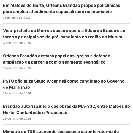
Em Matões do Norte, Orleans Brandão propõe policlínicas
para ampliar atendimento especializado no município
31 de julho de 2026
Vice-prefeito de Morros declara apoio a Eduardo Braide e se
torna a principal voz do pré-candidato na região do Munim
30 de julho de 2026
Orleans Brandão destaca papel das igrejas e defende
ampliação da parceria com o segmento evangélico
29 de julho de 2026
PSTU oficializa Saulo Arcangeli como candidato ao Governo
do Maranhão
29 de julho de 2026
Brandão autoriza início das obras da MA-332, entre Matões do
Norte, Cantanhede e Pirapemas
29 de julho de 2026
Ministro do TSE suspende cassação e garante retorno de