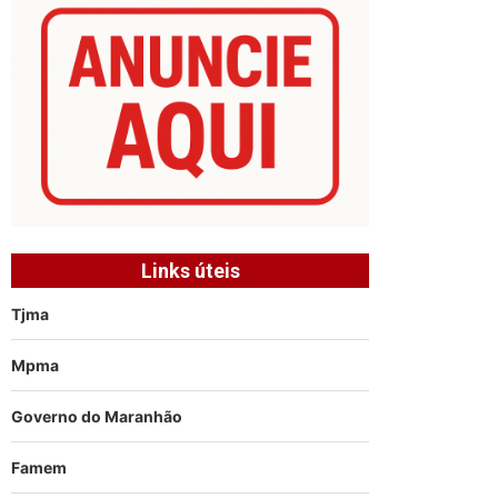
Links úteis
Tjma
Mpma
Governo do Maranhão
Famem