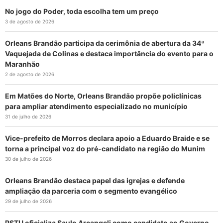
No jogo do Poder, toda escolha tem um preço
3 de agosto de 2026
Orleans Brandão participa da cerimônia de abertura da 34ª
Vaquejada de Colinas e destaca importância do evento para o
Maranhão
2 de agosto de 2026
Em Matões do Norte, Orleans Brandão propõe policlínicas
para ampliar atendimento especializado no município
31 de julho de 2026
Vice-prefeito de Morros declara apoio a Eduardo Braide e se
torna a principal voz do pré-candidato na região do Munim
30 de julho de 2026
Orleans Brandão destaca papel das igrejas e defende
ampliação da parceria com o segmento evangélico
29 de julho de 2026
PSTU oficializa Saulo Arcangeli como candidato ao Governo