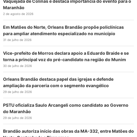
Vaquejada de Colinas e destaca importância do evento para o
Maranhão
2 de agosto de 2026
Em Matões do Norte, Orleans Brandão propõe policlínicas
para ampliar atendimento especializado no município
31 de julho de 2026
Vice-prefeito de Morros declara apoio a Eduardo Braide e se
torna a principal voz do pré-candidato na região do Munim
30 de julho de 2026
Orleans Brandão destaca papel das igrejas e defende
ampliação da parceria com o segmento evangélico
29 de julho de 2026
PSTU oficializa Saulo Arcangeli como candidato ao Governo
do Maranhão
29 de julho de 2026
Brandão autoriza início das obras da MA-332, entre Matões do